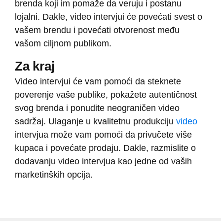
brenda koji im pomaže da veruju i postanu
lojalni. Dakle, video intervjui će povećati svest o
vašem brendu i povećati otvorenost među
vašom ciljnom publikom.
Za kraj
Video intervjui će vam pomoći da steknete
poverenje vaše publike, pokažete autentičnost
svog brenda i ponudite neograničen video
sadržaj. Ulaganje u kvalitetnu produkciju
video
intervjua može vam pomoći da privučete više
kupaca i povećate prodaju. Dakle, razmislite o
dodavanju video intervjua kao jedne od vaših
marketinških opcija.