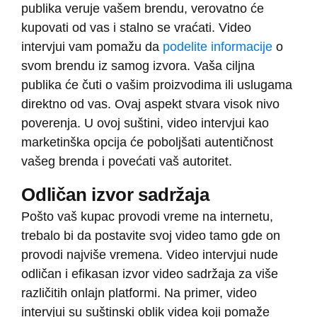
publika veruje vašem brendu, verovatno će
kupovati od vas i stalno se vraćati. Video
intervjui vam pomažu da
podelite informacije
o
svom brendu iz samog izvora. Vaša ciljna
publika će čuti o vašim proizvodima ili uslugama
direktno od vas. Ovaj aspekt stvara visok nivo
poverenja. U ovoj suštini, video intervjui kao
marketinška opcija će poboljšati autentičnost
vašeg brenda i povećati vaš autoritet.
Odličan izvor sadržaja
Pošto vaš kupac provodi vreme na internetu,
trebalo bi da postavite svoj video tamo gde on
provodi najviše vremena. Video intervjui nude
odličan i efikasan izvor video sadržaja za više
različitih onlajn platformi. Na primer, video
intervjui su suštinski oblik videa koji pomaže