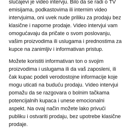
slučajevi je video intervju. Bilo da se radi o TV
emisijama, podkastovima ili internim video
intervjuima, oni uvek nude priliku za prodaju bez
klasične i naporne prodaje. Video intervjui vam
omogućavaju da pričate o svom poslovanju,
vašim proizvodima ili uslugama i prednostima za
kupce na zanimljiv i informativan pristup.
Možete koristiti informativan ton o svojim
proizvodima i uslugama ili da vaš zaposleni, ili
čak kupac podeli verodostojne informacije koje
mogu uticati na buduću prodaju. Video intervjui
pomažu da se razgovara o bolnim tačkama
potencijalnih kupaca i unese emocionalni
aspekt. Na ovaj način možete lako privući
publiku i ostvariti prodaju, bez upotrebe klasične
prodaje.