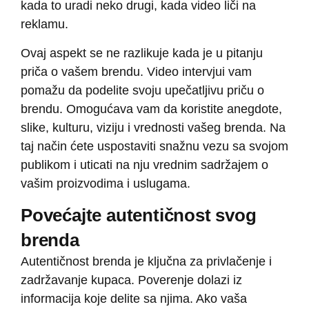
kada to uradi neko drugi, kada video liči na
reklamu.
Ovaj aspekt se ne razlikuje kada je u pitanju
priča o vašem brendu. Video intervjui vam
pomažu da podelite svoju upečatljivu priču o
brendu. Omogućava vam da koristite anegdote,
slike, kulturu, viziju i vrednosti vašeg brenda. Na
taj način ćete uspostaviti snažnu vezu sa svojom
publikom i uticati na nju vrednim sadržajem o
vašim proizvodima i uslugama.
Povećajte autentičnost svog
brenda
Autentičnost brenda je ključna za privlačenje i
zadržavanje kupaca. Poverenje dolazi iz
informacija koje delite sa njima. Ako vaša