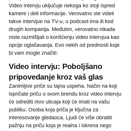
Video intervju uključuje nekoga ko stoji ispred
kamere i deli informacije. Verovatno ste videli
takve intervjue na TV-u, u podcast-ima ili kod
drugih kompanija. Međutim, verovatno nikada
niste razmišljali o korišćenju video intervjua kao
opcije oglašavanja. Evo nekih od prednosti koje
bi vam mogle značiti:
Video intervju: Poboljšano
pripovedanje kroz vaš glas
Zanimljive priče su tajna uspeha. Način na koji
ispričate priču o svom brendu kroz video intervju
će odrediti nivo uticaja koji će imati na vašu
publiku. Osoba koja priča je ključna za
interesovanje gledaoca. Ljudi će više obratiti
pažnju na priču koja je realna i iskrena nego