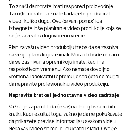
To znači da morate imati raspored proizvodnje.
Takođe morate da znate kada ćete producirati
video i koliko dugo. Ovo će vam pomoći da
izbegnete loše planiranje video produkcije koja se
neće završiti u dogovoreno vreme.
Plan za vašu video produkciju treba da se zasniva
na viziji i planu koji ste imali. Mora da bude realan i
da se zasniva na opremi koju imate, kao i na
raspoloživom vremenu. Ako nemate dovoljno
vremena i adekvatnu opremu, onda ćete se mučiti
da napravite profesionalnu video produkciju.
Napravite kratke i jednostavne video sadržaje
Važno je zapamtiti da će vaši videi uglavnom biti
kratki. Kao rezultat toga, važno je da ne pokušavate
da prikažete previše informacija u svakom videu.
Neka vaši video snimci budu kratki i slatki. Ovo će