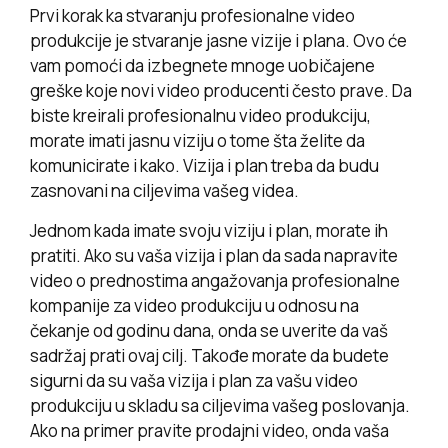
Prvi korak ka stvaranju profesionalne video
produkcije je stvaranje jasne vizije i plana. Ovo će
vam pomoći da izbegnete mnoge uobičajene
greške koje novi video producenti često prave. Da
biste kreirali profesionalnu video produkciju,
morate imati jasnu viziju o tome šta želite da
komunicirate i kako. Vizija i plan treba da budu
zasnovani na ciljevima vašeg videa.
Jednom kada imate svoju viziju i plan, morate ih
pratiti. Ako su vaša vizija i plan da sada napravite
video o prednostima angažovanja profesionalne
kompanije za video produkciju u odnosu na
čekanje od godinu dana, onda se uverite da vaš
sadržaj prati ovaj cilj. Takođe morate da budete
sigurni da su vaša vizija i plan za vašu video
produkciju u skladu sa ciljevima vašeg poslovanja.
Ako na primer pravite prodajni video, onda vaša