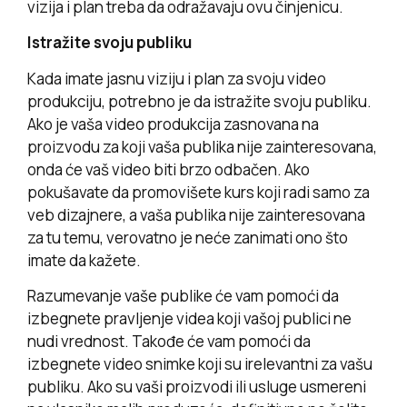
vizija i plan treba da odražavaju ovu činjenicu.
Istražite svoju publiku
Kada imate jasnu viziju i plan za svoju video
produkciju, potrebno je da istražite svoju publiku.
Ako je vaša video produkcija zasnovana na
proizvodu za koji vaša publika nije zainteresovana,
onda će vaš video biti brzo odbačen. Ako
pokušavate da promovišete kurs koji radi samo za
veb dizajnere, a vaša publika nije zainteresovana
za tu temu, verovatno je neće zanimati ono što
imate da kažete.
Razumevanje vaše publike će vam pomoći da
izbegnete pravljenje videa koji vašoj publici ne
nudi vrednost. Takođe će vam pomoći da
izbegnete video snimke koji su irelevantni za vašu
publiku. Ako su vaši proizvodi ili usluge usmereni