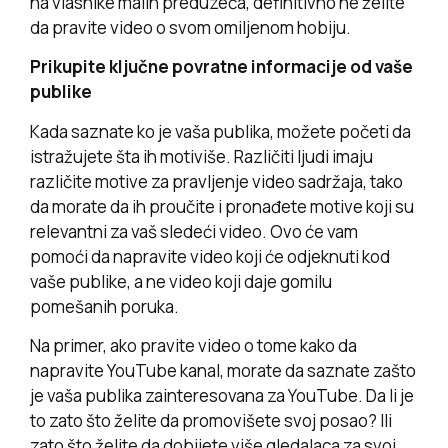
na vlasnike malih preduzeća, definitivno ne želite
da pravite video o svom omiljenom hobiju.
Prikupite ključne povratne informacije od vaše
publike
Kada saznate ko je vaša publika, možete početi da
istražujete šta ih motiviše. Različiti ljudi imaju
različite motive za pravljenje video sadržaja, tako
da morate da ih proučite i pronađete motive koji su
relevantni za vaš sledeći video. Ovo će vam
pomoći da napravite video koji će odjeknuti kod
vaše publike, a ne video koji daje gomilu
pomešanih poruka.
Na primer, ako pravite video o tome kako da
napravite YouTube kanal, morate da saznate zašto
je vaša publika zainteresovana za YouTube. Da li je
to zato što želite da promovišete svoj posao? Ili
zato što želite da dobijete više gledalaca za svoj