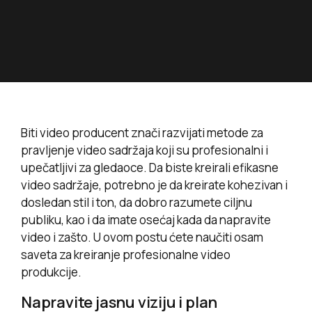
Biti video producent znači razvijati metode za
pravljenje video sadržaja koji su profesionalni i
upečatljivi za gledaoce. Da biste kreirali efikasne
video sadržaje, potrebno je da kreirate kohezivan i
dosledan stil i ton, da dobro razumete ciljnu
publiku, kao i da imate osećaj kada da napravite
video i zašto. U ovom postu ćete naučiti osam
saveta za kreiranje profesionalne video
produkcije.
Napravite jasnu viziju i plan