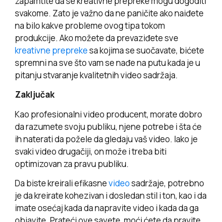
zapamtite da se kreativne prepreke mogu dogoditi
svakome. Zato je važno da ne paničite ako naiđete
na bilo kakve probleme ovog tipa tokom
produkcije. Ako možete da prevaziđete sve
kreativne prepreke
sa kojima se suočavate, bićete
spremni na sve što vam se nađe na putu kada je u
pitanju stvaranje kvalitetnih video sadržaja.
Zaključak
Kao profesionalni video producent, morate dobro
da razumete svoju publiku, njene potrebe i šta će
ih naterati da požele da gledaju vaš video. Iako je
svaki video drugačiji, on može i treba biti
optimizovan za pravu publiku.
Da biste kreirali efikasne
video
sadržaje, potrebno
je da kreirate kohezivan i dosledan stil i ton, kao i da
imate osećaj kada da napravite video i kada da ga
objavite. Prateći ove savete, moći ćete da pravite