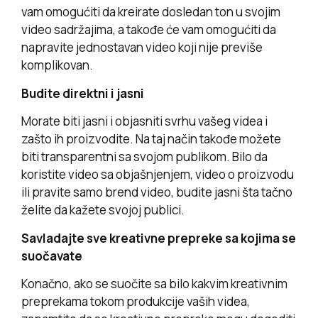
vam omogućiti da kreirate dosledan ton u svojim
video sadržajima, a takođe će vam omogućiti da
napravite jednostavan video koji nije previše
komplikovan.
Budite direktni i jasni
Morate biti jasni i objasniti svrhu vašeg videa i
zašto ih proizvodite. Na taj način takođe možete
biti transparentni sa svojom publikom. Bilo da
koristite video sa objašnjenjem, video o proizvodu
ili pravite samo brend video, budite jasni šta tačno
želite da kažete svojoj publici.
Savladajte sve kreativne prepreke sa kojima se
suočavate
Konačno, ako se suočite sa bilo kakvim kreativnim
preprekama tokom produkcije vaših videa,